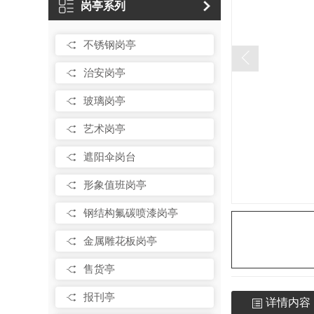
岗亭系列
不锈钢岗亭
治安岗亭
玻璃岗亭
艺术岗亭
遮阳伞岗台
形象值班岗亭
钢结构氟碳喷漆岗亭
金属雕花板岗亭
售货亭
报刊亭
详情内容