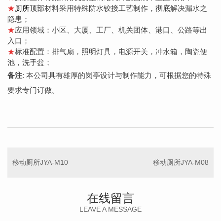
★
厕所
顶部材料采用特殊防水铰接工艺制作，彻底解决漏水之
隐患；
★
应用领域：小区、大厦、工厂、机关团体、港口、公路等出
入口；
★
标准配置：
排气扇，照明灯具，电源开关，冲水箱，陶瓷便
池，洗手盆
；
备注
:
本公司具有雄厚的岗亭设计与制作能力，可根据您的特殊
要求专门订做。
移动厕所JYA-M10
移动厕所JYA-M08
在线留言
LEAVE A MESSAGE