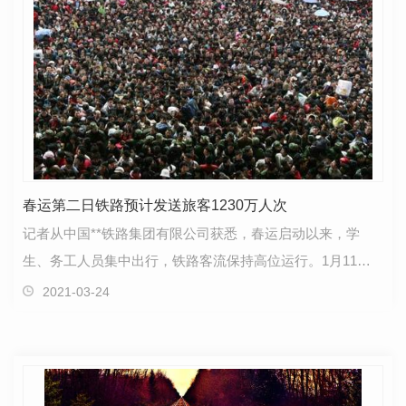
春运第二日铁路预计发送旅客1230万人次
记者从中国**铁路集团有限公司获悉，春运启动以来，学
生、务工人员集中出行，铁路客流保持高位运行。1月11
日，春运第二天，**铁路预计发送旅客1230万人次，同比
2021-03-24
增…