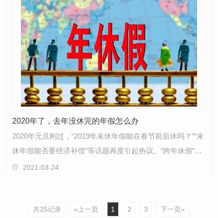
2020年了，去年没休完的年假怎么办
2020年元旦刚过，“2019年未休年假能在春节前后休吗？”“未
休年假能否要经济补偿”等话题再度引起热议。“跨年休假”有
必要吗？哪些劳动者跨年休假更不容易？怎样…
2021-03-24
共25记录
«上一页
1
2
3
下一页»