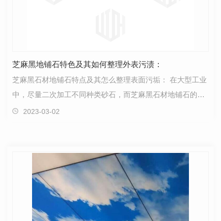
芝麻黑地铺石特色及其如何整理外表污渍：
芝麻黑石材地铺石特点及其怎么整理表面污垢： 在大型工业
中，尽量二次加工不同种类砂石，而芝麻黑石材地铺石的应
用一般适宜规模化工程项目，芝麻黑石材这类…
2023-03-02