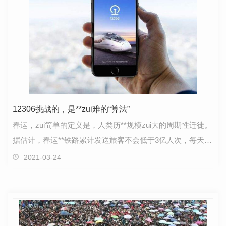
12306挑战的，是**zui难的“算法”
春运，zui简单的定义是，人类历**规模zui大的周期性迁徙。
据估计，春运**铁路累计发送旅客不会低于3亿人次，每天不
少于1000万人次，相当于每天有一个葡萄牙或一个…
2021-03-24