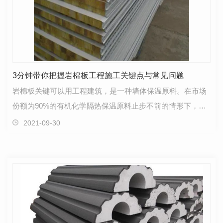
3分钟带你把握岩棉板工程施工关键点与常见问题
岩棉板关键可以用工程建筑，是一种墙体保温原料。在市场
份额为90%的有机化学隔热保温原料止步不前的情形下，岩
棉板做为阻燃等级**A级的墙体保温无机材料迈入了空前…
2021-09-30