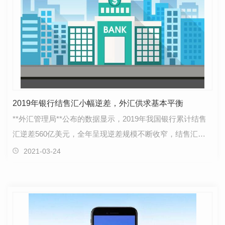
2019年银行结售汇小幅逆差，外汇供求基本平衡
**外汇管理局**公布的数据显示，2019年我国银行累计结售
汇逆差560亿美元，全年呈现逆差规模不断收窄，结售汇数
据逐步改善的发展态势。具体来看，2019年，按美元计…
2021-03-24