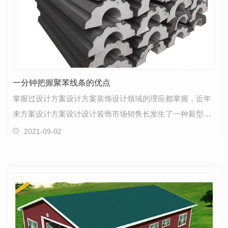
一分钟把握聚苯线条的优点
掌握过设计方案设计方案装饰设计领域的理应都掌握，近年
来方案设计方案设计设计装饰市场销售长发生了一种新型的
装饰线&mdash;密度高的高压聚乙烯线框，因起诸…
2021-09-02