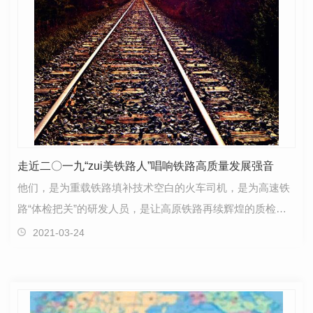
走近二〇一九“zui美铁路人”唱响铁路高质量发展强音
他们，是为重载铁路填补技术空白的火车司机，是为高速铁
路“体检把关”的研发人员，是让高原铁路再续辉煌的质检女
工……在中国铁路不断创造**纪录的征程上，他们不…
2021-03-24