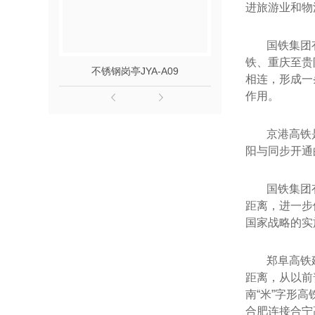
进旅游业和物
国铁集团
铁、重庆至贵
不锈钢岗亭JYA-A09
钢结构氟碳喷漆
相连，形成一
作用。
京港高铁
阳与同步开通
国铁集团
距离，进一步
国家战略的实
郑阜高铁
距离，从以前
南“米”字形
合肥连接合宁