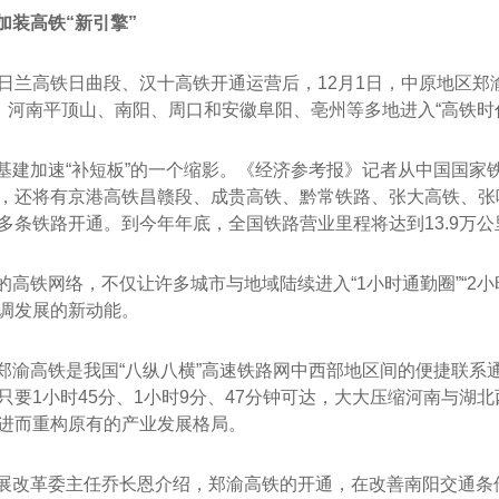
加装高铁“新引擎”
底日兰高铁日曲段、汉十高铁开通运营后，12月1日，中原地区
”，河南平顶山、南阳、周口和安徽阜阳、亳州等多地进入“高铁时
基建加速“补短板”的一个缩影。《经济参考报》记者从中国国家
，还将有京港高铁昌赣段、成贵高铁、黔常铁路、张大高铁、张
多条铁路开通。到今年年底，全国铁路营业里程将达到13.9万公
的高铁网络，不仅让许多城市与地域陆续进入“1小时通勤圈”“2小
调发展的新动能。
郑渝高铁是我国“八纵八横”高速铁路网中西部地区间的便捷联系
只要1小时45分、1小时9分、47分钟可达，大大压缩河南与湖
进而重构原有的产业发展格局。
展改革委主任乔长恩介绍，郑渝高铁的开通，在改善南阳交通条