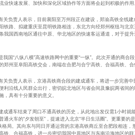
流业快速发展、加快和深化区域协作等方面将会起到积极的作用
有关负责人表示，目前襄阳至万州段正在建设，郑渝高铁全线建
阳铁路、拟建重庆至昆明铁路相连，东北方向经郑州枢纽与北京
岗亭-H09
玻璃岗亭JYA-C05
重
条我国西南地区通往中原、华北地区的快速客运通道，对于提升进
是我国“八纵八横”高速铁路网中的重要“一纵”。此次开通的商合
的郑州至阜阳高铁交会，南端在合肥与合宁高铁、合福高铁、合
有关负责人表示，京港高铁商合段的建成通车，将进一步完善中
便利沿线人民群众出行，密切皖北地区与省会间及豫皖两省间的
施，具有十分重要的意义。
建成通车结束了周口不通高铁的历史，从此地出发仅需1小时就
普通火车的“夕发朝至”，提速进入北京“半日生活圈”。更重要
高铁格局。其向东与同日开通运营的京港高铁商丘至合肥段相连，
高铁、合福高铁，进一步密切我国中原地区与东南沿海地区的联