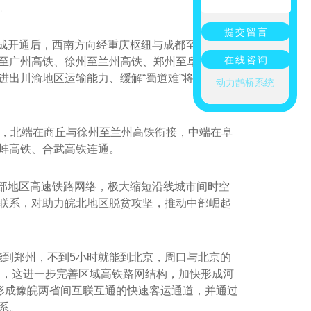
。
提交留言
成开通后，西南方向经重庆枢纽与成都至重庆高
在线咨询
至广州高铁、徐州至兰州高铁、郑州至阜阳高铁
庆艺术岗亭定制
出川渝地区运输能力、缓解“蜀道难”将发挥重要
动力鹊桥系统
段，北端在商丘与徐州至兰州高铁衔接，中端在阜
蚌高铁、合武高铁连通。
部地区高速铁路网络，极大缩短沿线城市间时空
联系，对助力皖北地区脱贫攻坚，推动中部崛起
能到郑州，不到5小时就能到北京，周口与北京的
的是，这进一步完善区域高铁路网结构，加快形成河
形成豫皖两省间互联互通的快速客运通道，并通过
系。