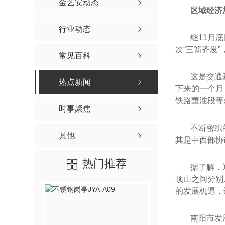
金艺安动态
区域经济
行业动态
继11月
次“三箭齐发
常见百科
这是交通
热点新闻
下来的一个月
铁路董淮段等
时事聚焦
不断密织
其他
其是中西部协
热门推荐
据了解，
顶山之间分别
的发展机遇，
南阳市发