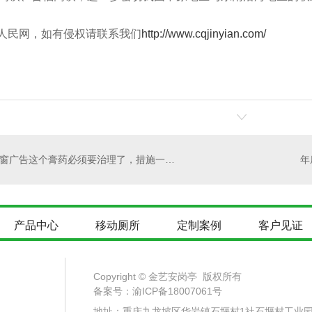
人民网，如有侵权请联系我们
http://www.cqjinyian.com/
弹窗广告这个膏药必须要治理了，措施一定要做到位
产品中心
移动厕所
定制案例
客户见证
Copyright © 金艺安岗亭 版权所有
备案号：
渝ICP备18007061号
地址：重庆九龙坡区华岩镇石堰村1社石堰村工业园 电话